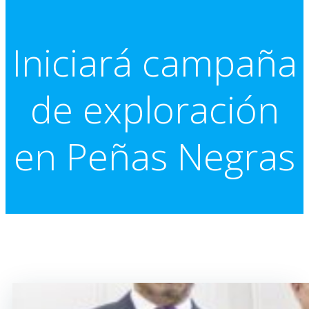
Iniciará campaña
de exploración
en Peñas Negras