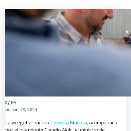
by
JM
on
abril 23, 2024
La vicegobernadora
Teresita Madera
, acompañada
por el intendente Claudio Akiki, el ministro de