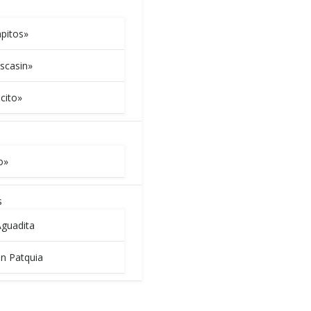
apitos»
scasin»
cito»
o»
s
Aguadita
en Patquia