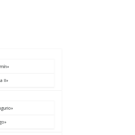
amín»
a II»
gurio»
go»