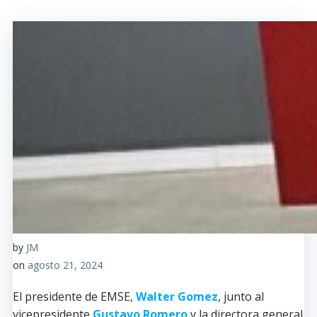
by
JM
on
agosto 21, 2024
El presidente de EMSE,
Walter Gomez
, junto al
vicepresidente
Gustavo Romero
y la directora general