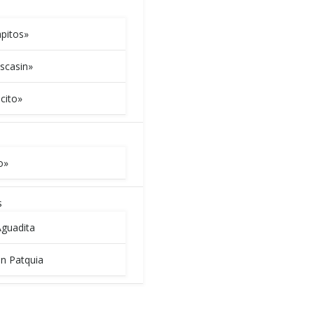
apitos»
scasin»
cito»
o»
s
Aguadita
en Patquia