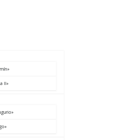
amín»
a II»
gurio»
go»