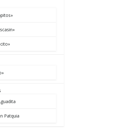
apitos»
scasin»
cito»
o»
s
Aguadita
en Patquia