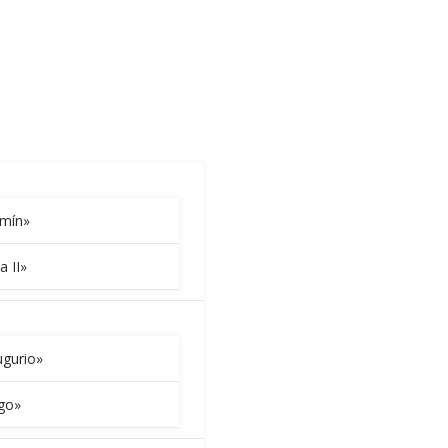
amín»
a II»
gurio»
go»